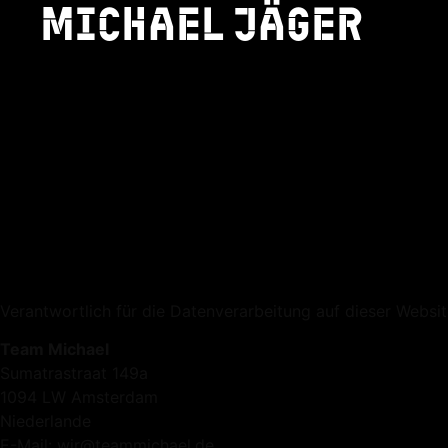
Michael jäger
Datenschutzhinwe
Datenschutzerklärung
für teammichael.de
Stand: Februar 2026
1. Verantwortlicher
Verantwortlich für die Datenverarbeitung auf dieser Webs
Team Michael
Sumatrastraat 149a
1094 LW Amsterdam
Niederlande
E-Mail: wir@teammichael.de