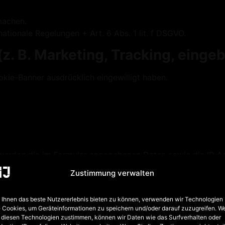
machen.
tionale Regelungen + Art. 6 Abs. 1 lit. f DSGVO.
z. B. Marketing, Tracking, eingeb
kie-Banner ausdrücklich eingewilligt haben.
werden die im Formular angegebenen Daten sowie die IP-A
Zustimmung verwalten
Ihnen das beste Nutzererlebnis bieten zu können, verwenden wir Technologien
dresse an Automattic Inc. (USA) übertragen werden.
 Cookies, um Geräteinformationen zu speichern und/oder darauf zuzugreifen. W
 diesen Technologien zustimmen, können wir Daten wie das Surfverhalten oder