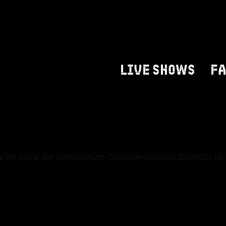
is
LIVE SHOWS
F
ite im Sinne der Datenschutz-Grundverordnung (DSGVO) ist: