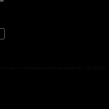
len
es Vertrags zur Auftragsverarbeitung gemäß Art. 28 DSGVO.