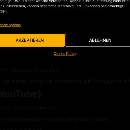
deutige IDs auf dieser Website verarbeiten. Wenn Sie Ihre Zustimmung nicht ertei
r zurückziehen, können bestimmte Merkmale und Funktionen beeinträchtigt
rden.
:
nage options
AKZEPTIEREN
ABLEHNEN
Cookie Policy
k im Newsletter widerrufen.
. B. Mailchimp), erfolgt die Verarbeitung auf Grundlage ein
. YouTube)
(z. B. YouTube) einbinden.
vern des jeweiligen Anbieters hergestellt werden.