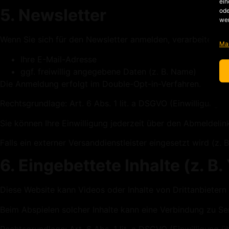
ein
5. Newsletter
ode
we
Wenn Sie sich für den Newsletter anmelden, verarbeiten wir
Ma
Ihre E-Mail-Adresse
ggf. freiwillig angegebene Daten (z. B. Name)
Die Anmeldung erfolgt im Double-Opt-in-Verfahren.
Rechtsgrundlage: Art. 6 Abs. 1 lit. a DSGVO (Einwilligung).
Sie können Ihre Einwilligung jederzeit über den Abmeldelin
Falls ein externer Versanddienstleister eingesetzt wird (z
6. Eingebettete Inhalte (z. B
Diese Website kann Videos oder Inhalte von Drittanbietern 
Beim Abspielen solcher Inhalte kann eine Verbindung zu Ser