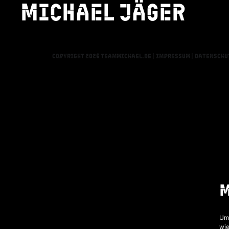
Michael jäger
Unfallkind Hambu
Copyright 2026 teammichael.de |
Impressum |
Datenschu
Um 
wie