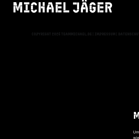
Michael jäger
AALEN
Copyright 2026 teammichael.de |
Impressum |
Datenschu
Um 
wie