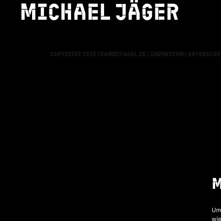
Michael jäger
ALSDORF
Copyright 2026 teammichael.de |
Impressum |
Datenschu
Um 
wie