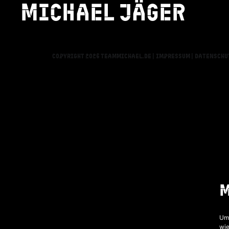
Michael jäger
BONN
Copyright 2026 teammichael.de |
Impressum |
Datenschu
Um 
wie